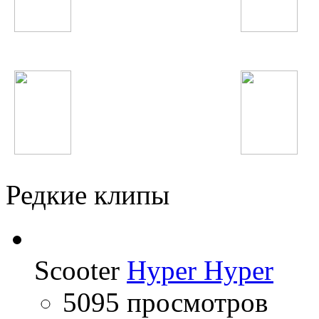
Зайнура Пулодова
Жанна Фриске
Imagine Dragons
Ariana Grande
Редкие клипы
Scooter
Hyper Hyper
5095 просмотров