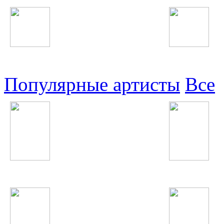
Узбекские
Восточные
Популярные артисты
Все
Avicii
Дан Балан