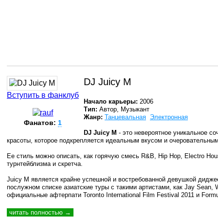
DJ Juicy M
Вступить в фанклуб
Начало карьеры:
2006
Тип:
Автор, Музыкант
Жанр:
Танцевальная
Электронная
Фанатов:
1
DJ Juicy M
- это невероятное уникальное со
красоты, которое подкрепляется идеальным вкусом и очеровательным
Ее стиль можно описать, как горячую смесь R&B, Hip Hop, Electro Ho
турнтейблизма и скретча.
Juicy M является крайне успешной и востребованной девушкой дидже
послужном списке азиатские туры с такими артистами, как Jay Sean, Wi
официальные афтерпати Toronto International Film Festival 2011 и Formul
читать полностью →