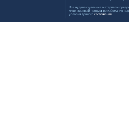
Все аудиовизуальные материалы предос
лицензионный продукт во избежание нар
условия данного
соглашения
.