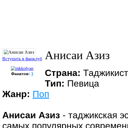
Анисаи Азиз
Вступить в фанклуб
Страна:
Таджикис
Фанатов:
1
Тип:
Певица
Жанр:
Поп
Анисаи Азиз
- таджикская э
самых популярных современ