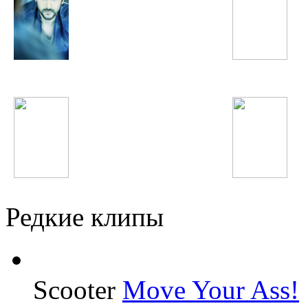
Gokhan Tepe
Rihanna
Тимати
Фируза Хафизова
Редкие клипы
Scooter
Move Your Ass!