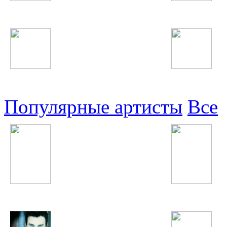
Таджикские
Русские
Узбекские
Восточные
Популярные артисты
Все
Elvira T
Феруза Жуманиёзо