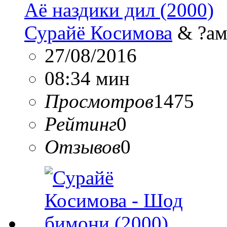
Аё наздики дил (2000)
Сурайё Косимова
& ?ам
27/08/2016
08:34 мин
Просмотров
1475
Рейтинг
0
Отзывов
0