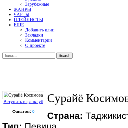
Зарубежные
ЖАНРЫ
ЧАРТЫ
ПЛЕЙЛИСТЫ
ЕЩЕ
Добавить клип
Закладки
Комментарии
О проекте
Сурайё Косимо
Вступить в фанклуб
Фанатов:
0
Страна:
Таджикис
Тип:
Певица