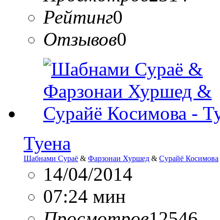
Рейтинг
0
Отзывов
0
Туена
Шабнами Сураё
&
Фарзонаи Хуршед
&
Сурайё Косимова
14/04/2014
07:24 мин
Просмотров
12546