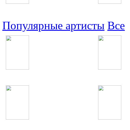
Узбекские
Восточные
Популярные артисты
Все
БИ-2
Michael Jackson
Сати Казанова
Katy Perry