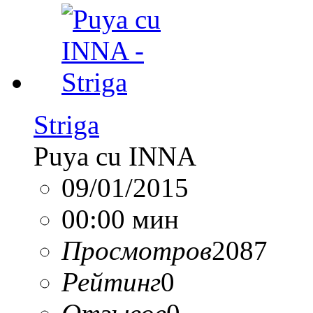
Striga
Puya cu INNA
09/01/2015
00:00 мин
Просмотров
2087
Рейтинг
0