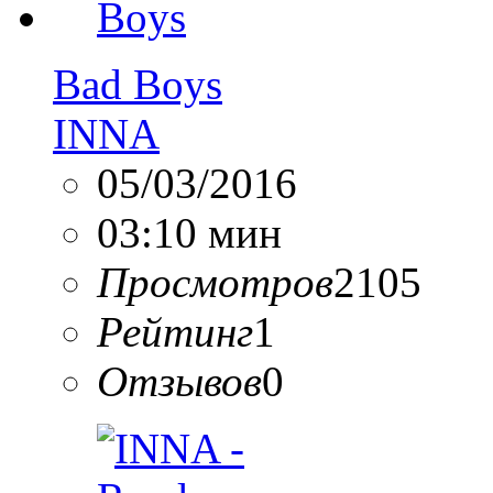
Bad Boys
INNA
05/03/2016
03:10 мин
Просмотров
2105
Рейтинг
1
Отзывов
0