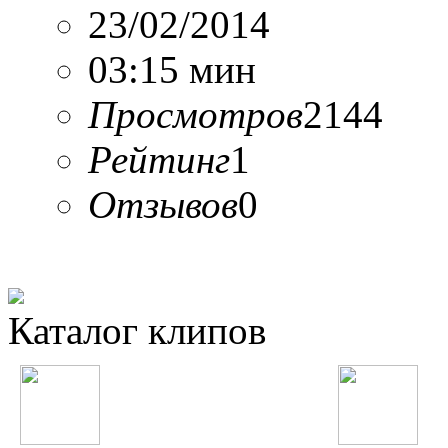
23/02/2014
03:15 мин
Просмотров
2144
Рейтинг
1
Отзывов
0
Каталог клипов