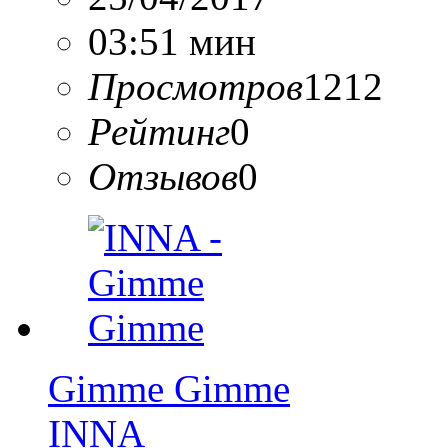
03:51 мин
Просмотров
1212
Рейтинг
0
Отзывов
0
Gimme Gimme
INNA