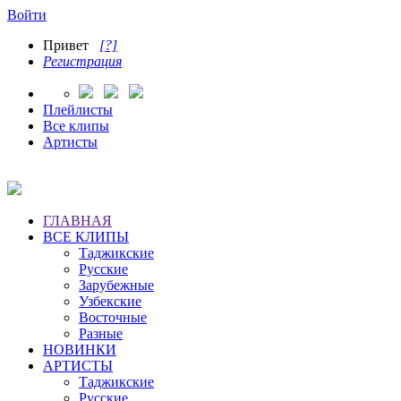
Войти
Привет
[?]
Регистрация
Плейлисты
Все клипы
Артисты
ГЛАВНАЯ
ВСЕ КЛИПЫ
Таджикские
Русские
Зарубежные
Узбекские
Восточные
Разные
НОВИНКИ
АРТИСТЫ
Таджикские
Русские