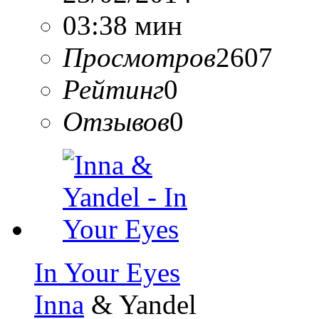
03:38 мин
Просмотров
2607
Рейтинг
0
Отзывов
0
In Your Eyes
Inna
& Yandel