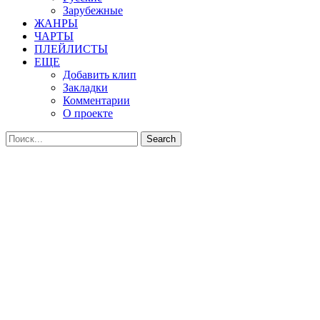
Зарубежные
ЖАНРЫ
ЧАРТЫ
ПЛЕЙЛИСТЫ
ЕЩЕ
Добавить клип
Закладки
Комментарии
О проекте