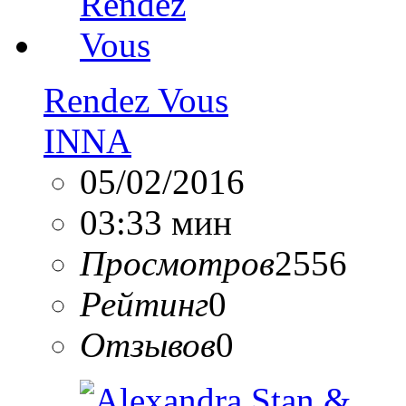
Rendez Vous
INNA
05/02/2016
03:33 мин
Просмотров
2556
Рейтинг
0
Отзывов
0