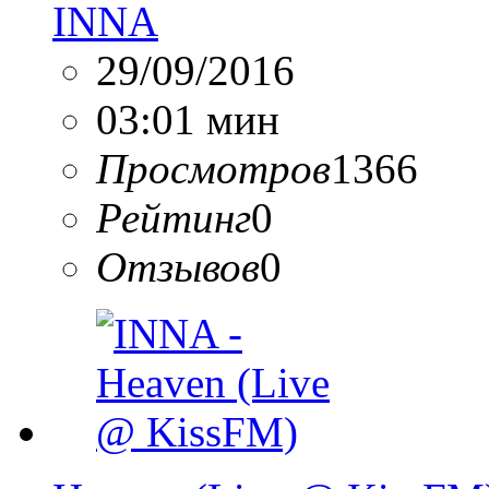
INNA
29/09/2016
03:01 мин
Просмотров
1366
Рейтинг
0
Отзывов
0