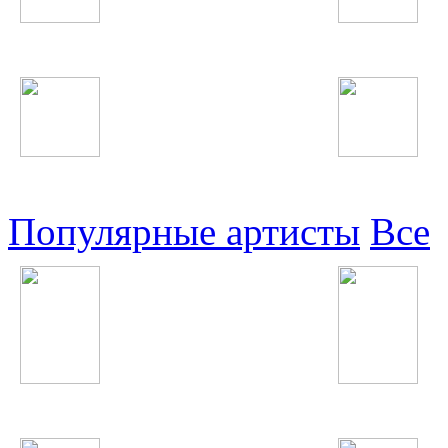
Таджикские
Русские
Узбекские
Восточные
Популярные артисты
Все
Rammstein
Pitbull