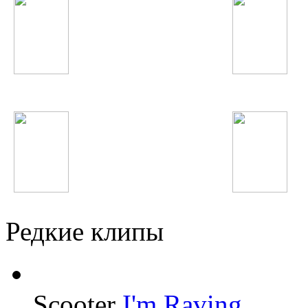
Timbaland
Morandi
Imagine Dragons
Lena Katina
Редкие клипы
Scooter
I'm Raving