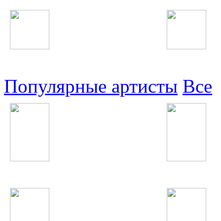
Узбекские
Восточные
Популярные артисты
Все
DJ Juicy M
Ситораи Азими