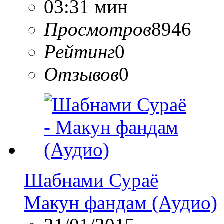
03:31 мин
Просмотров
8946
Рейтинг
0
Отзывов
0
Шабнами Сураё
Макун фандам (Аудио)