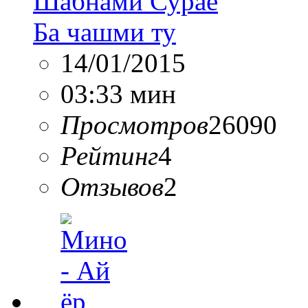
Шабнами Сураё
Ба чашми ту
14/01/2015
03:33 мин
Просмотров
26090
Рейтинг
4
Отзывов
2