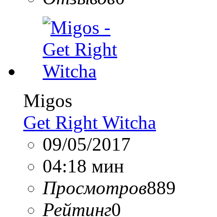
Migos
Get Right Witcha
09/05/2017
04:18 мин
Просмотров
889
Рейтинг
0