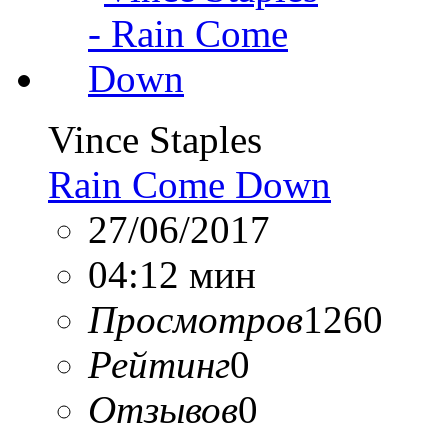
Vince Staples
Rain Come Down
27/06/2017
04:12 мин
Просмотров
1260
Рейтинг
0
Отзывов
0