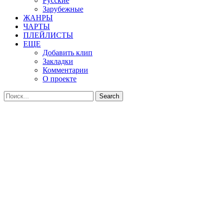
Русские
Зарубежные
ЖАНРЫ
ЧАРТЫ
ПЛЕЙЛИСТЫ
ЕЩЕ
Добавить клип
Закладки
Комментарии
О проекте