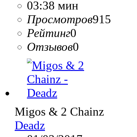
03:38 мин
Просмотров
915
Рейтинг
0
Отзывов
0
Migos & 2 Chainz
Deadz