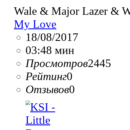
Wale & Major Lazer & 
My Love
18/08/2017
03:48 мин
Просмотров
2445
Рейтинг
0
Отзывов
0