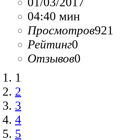
01/03/2017
04:40 мин
Просмотров
921
Рейтинг
0
Отзывов
0
1
2
3
4
5