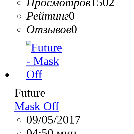
Просмотров
1502
Рейтинг
0
Отзывов
0
Future
Mask Off
09/05/2017
04:50 мин