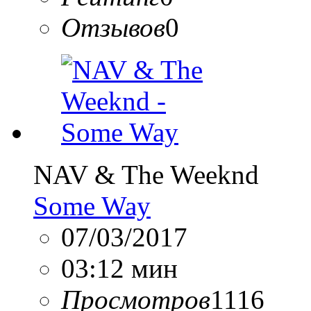
Отзывов
0
NAV & The Weeknd
Some Way
07/03/2017
03:12 мин
Просмотров
1116