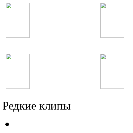
Ariana Grande
Дамирбек Олимов
Фарзонаи Хуршед
Sia
Редкие клипы