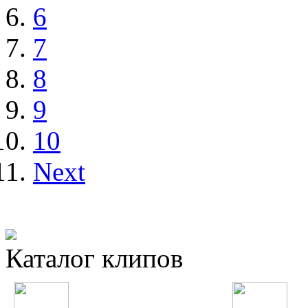
6
7
8
9
10
Next
Каталог клипов