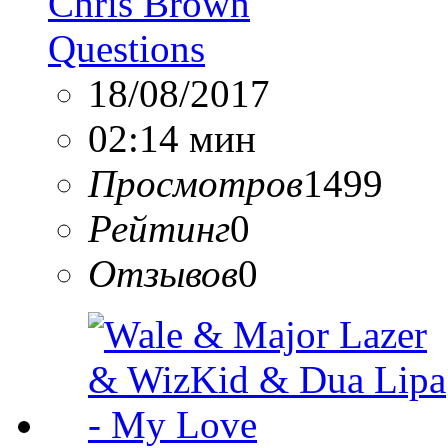
Chris Brown
Questions
18/08/2017
02:14 мин
Просмотров
1499
Рейтинг
0
Отзывов
0