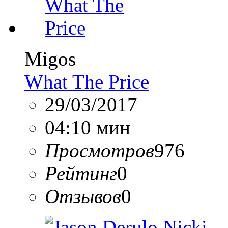
Migos
What The Price
29/03/2017
04:10 мин
Просмотров
976
Рейтинг
0
Отзывов
0