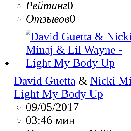
Рейтинг
0
Отзывов
0
David Guetta
&
Nicki Mi
Light My Body Up
09/05/2017
03:46 мин