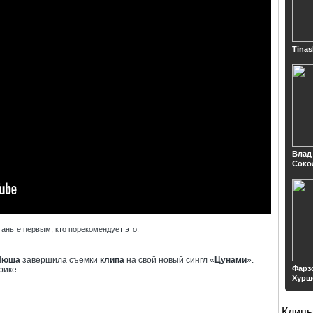
Tinas
Влад
Соко
таньте первым, кто порекомендует это.
Нюша
завершила съемки
клипа
на свой новый сингл «
Цунами
».
Фарз
рике.
Хурш
Клип