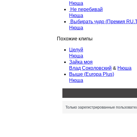
Нюша
Не перебивай
Нюша
Выбирать чудо (Премия RU.
Нюша
Похожие клипы
Целуй
Нюша
Зайка моя
Влад Соколовский
&
Нюша
Выше (Europa Plus)
Нюша
Только зарегистрированные пользовател