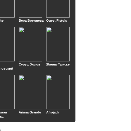
he
Вера Брежнева
Quest Pistols
Суруш Холов
Жанна Фриске
ловский
онаи
Ariana Grande
Afrojack
ед
ы