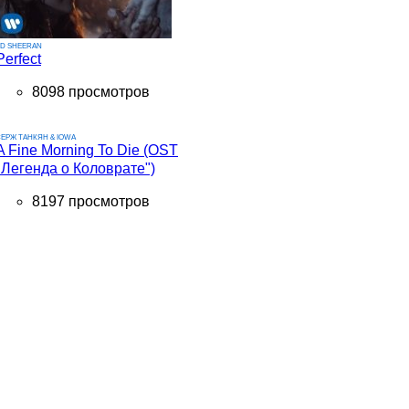
ED SHEERAN
Perfect
8098 просмотров
ЕРЖ ТАНКЯН & IOWA
A Fine Morning To Die (OST
"Легенда о Коловрате")
8197 просмотров