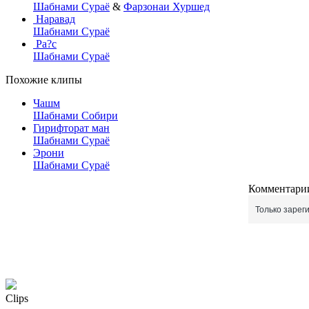
Шабнами Сураё
&
Фарзонаи Хуршед
Наравад
Шабнами Сураё
Ра?с
Шабнами Сураё
Похожие клипы
Чашм
Шабнами Собири
Гирифторат ман
Шабнами Сураё
Эрони
Шабнами Сураё
Комментарии
Только зарег
Clips