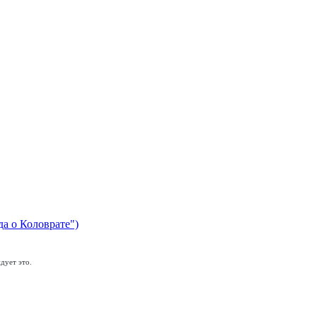
да о Коловрате")
дует это.