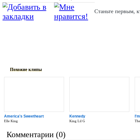
Станьте первым, к
Music video by Diana King performing Sa
(C) 1997 Sony BMG Music Entertainmen
Похожие клипы
America's Sweetheart
Kennedy
I'
Elle King
King Lil G
The
Комментарии (0)