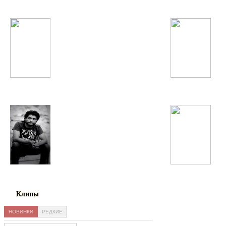
Flo Rida
Spice Girls
Садриддин
Серебро
Клипы
НОВИНКИ
РЕДКИЕ