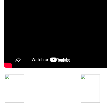
Шабнами Собири
Rayhon