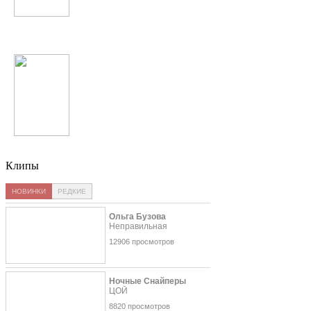
Егор Крид
Michael Jackson
Клипы
НОВИНКИ
РЕДКИЕ
Ольга Бузова
Неправильная
12906 просмотров
Ночные Снайперы
ЦОЙ
8820 просмотров