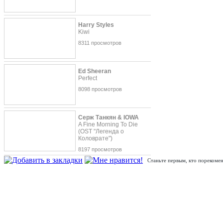
Harry Styles
Kiwi
8311 просмотров
Ed Sheeran
Perfect
8098 просмотров
Серж Танкян & IOWA
A Fine Morning To Die
(OST "Легенда о
Коловрате")
8197 просмотров
Станьте первым, кто порекомен
Премьера нового трогательного видеоклипа
Ирины Дубцовой
"
Люби меня долго
". В съемках клипа приняли участие звёзды 
семьи, среди которых певец EMIN, Владимир Кристовский из 
телеведущая Ксения Бородина и др.