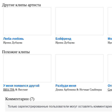
Другие клипы артиста
Люба-любовь
Бойфренд
Мо
Ирина Дубцова
Ирина Дубцова
Ири
Похожие клипы
У меня появился другой
Разбуди меня
От
ВИА ГРА
& Вахтанг
Диана Арбенина & Ночные Снайперы
Се
Комментарии (7)
Только зарегистрированные пользователи могут оставлять комментарии