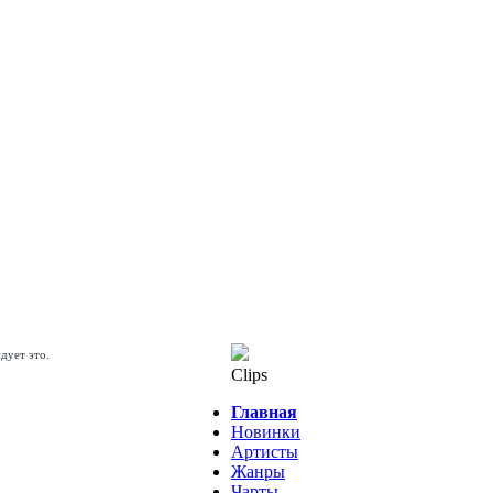
дует это.
Clips
Главная
на лирическую композицию
Новинки
российского шоу-бизнеса и их
Артисты
группы УмаТурман,
Жанры
Чарты