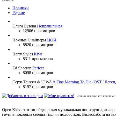
Новинки
Редкие
Ольга Бузова
Неправильная
12906 просмотров
Ночные Снайперы
ЦОЙ
8820 просмотров
Harry Styles
Kiwi
8311 просмотров
Ed Sheeran
Perfect
8098 просмотров
Серж Танкян & IOWA
A Fine Morning To Die (OST "Леген
8197 просмотров
Станьте первым, кто порекомен
Open Kids - это тинейджерская музыкальная поп-группа, аналого
группа покорила сердца тысячи подростков. Видеоработа на з