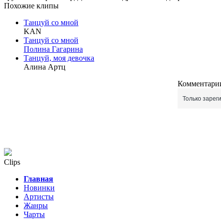
Похожие клипы
Танцуй со мной
KAN
Танцуй со мной
Полина Гагарина
Танцуй, моя девочка
Алина Артц
Комментарии
Только зарег
Clips
Главная
Новинки
Артисты
Жанры
Чарты