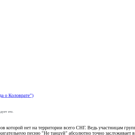
да о Коловрате")
дует это.
в которой нет на территории всего СНГ. Ведь участницам группы 
ажигательную песню "Не танцуй" абсолютно точно заслуживает в