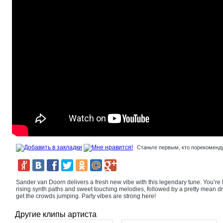
Станьте первым, кто порекоменду
Sander van Doorn delivers a fresh new vibe with this legendary tune. You’re 
rising synth paths and sweet touching melodies, followed by a pretty mean d
get the crowds jumping. Party vibes are strong here!
Другие клипы артиста