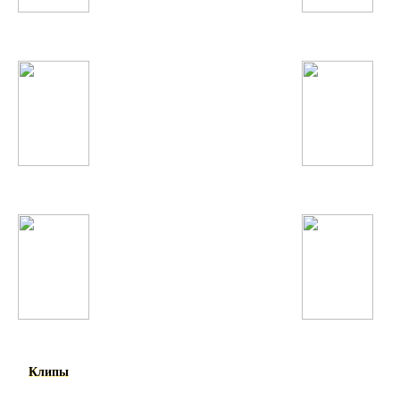
А'Студио
Джиган
Фарзонаи Хуршед
Серебро
Акрам Шарипов
Ellie Goulding
Клипы