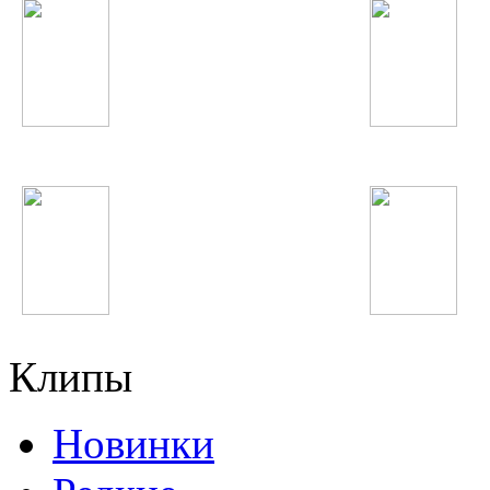
Бахроми Гафури
Александр Ярмак
Samantha Jade
Selena Gomez
Клипы
Новинки