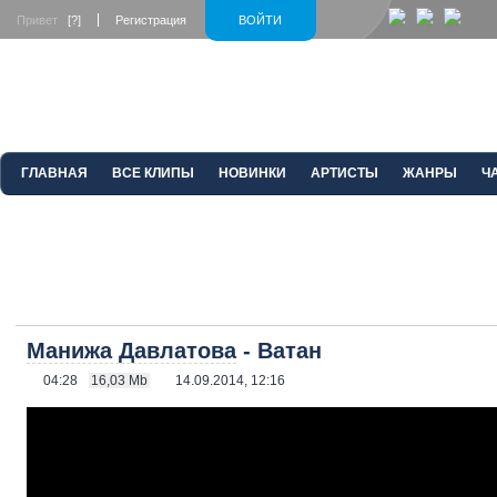
Привет
[?]
Регистрация
ВОЙТИ
ГЛАВНАЯ
ВСЕ КЛИПЫ
НОВИНКИ
АРТИСТЫ
ЖАНРЫ
Ч
Манижа Давлатова
- Ватан
04:28
16,03 Mb
14.09.2014, 12:16