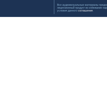
Все аудиовизуальные материалы предос
лицензионный продукт во избежание нар
условия данного
соглашения
.