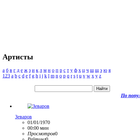
Артисты
а
б
в
г
д
е
ж
з
и
к
л
м
н
о
п
р
с
т
у
ф
х
ц
ч
ш
щ
э
ю
я
123
a
b
c
d
e
f
g
h
i
j
k
l
m
n
o
p
q
r
s
t
u
v
w
x
y
z
По попу
Зеваров
01/01/1970
00:00 мин
Просмотров
0
Рейтинг
0