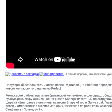
Станьте первым, кто порекомендует
Популярный исполнитель и автор песен Эд Ширан (Ed Sheeran) порадова
нового клипа, снятого на песню Perfect.
Режиссером работы выступил британский клипмейкер и фотограф, облад
лучшую режиссуру Джейсон Кёниг (Jason Koenig), известный по сотруднич
Ширана Кёниг ранее снял клипы на песни Shape of you и Galway girl. Гла
певец и американская актриса Зои Дойч, известная по роли Розы Хэзеве
Стефани в «Почему он?».