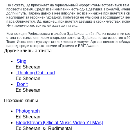
По сюжету, Эд приезжает на горнолыжный курорт чтобы встретиться там 
провести время. Среди всей компании есть одна девушка. Пожалуй, имен
долгий путь. Парень давно в нее влюблен, но все никак не признается в св
наблюдает за героиней украдкой. Любуется ее улыбкой и восхищается ве
пара сближается. Эд, наконец, признается девушке в своих чувствах, ис
Ну и, конечно же, зрителей ждет хэппи энд.
Композиция Perfect вошла в альбом Эда Ширана «?». Релиз пластинки сос
стала третьим лонгплеем в карьере артиста. Эд Ширан стал известен в 201
Team. Исполняет музыку в стилях «поп» и «соул». Артист является обл
наград, среди которых премии «Грэмми» и BRIT Awards.
Другие клипы артиста
Sing
Ed Sheeran
Thinking Out Loud
Ed Sheeran
Don't
Ed Sheeran
Похожие клипы
Photograph
Ed Sheeran
Bloodstream [Official Music Video­ YTMAs]
Ed Sheeran & Rudimental­