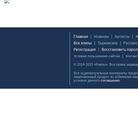
Главная
Новинки
Артисты
Все клипы
Таджикские
Русские
Регистрация
Восстановить парол
Условия пользования сайтом
Контак
© 2014-2015 «Клипы». Все права защищ
Все аудиовизуальные материалы предос
лицензионный продукт во избежание нар
условия данного
соглашения
.