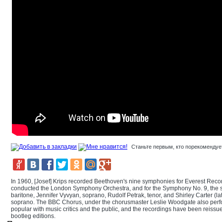
Станьте первым, кто порекомендует
In 1960, [Josef] Krips recorded Beethoven's nine symphonies for Everest Records
conducted the London Symphony Orchestra, and for the Symphony No. 9, the so
baritone, Jennifer Vyvyan, soprano, Rudolf Petrak, tenor, and Shirley Carter (l
soprano. The BBC Chorus, under the chorusmaster Leslie Woodgate also perfo
popular with music critics and the public, and the recordings have been reissu
bootleg editions.