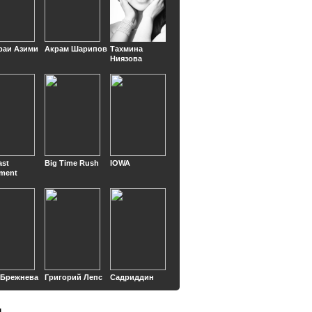
раи Азими
Акрам Шарипов
Тахмина
Ниязова
ast
Big Time Rush
IOWA
ment
 Брежнева
Григорий Лепс
Садриддин
ы