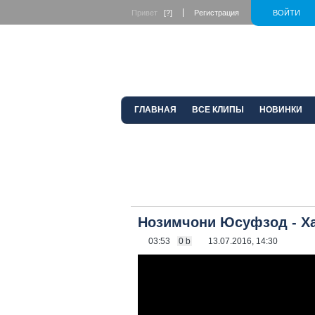
Привет
[?]
Регистрация
ВОЙТИ
ГЛАВНАЯ
ВСЕ КЛИПЫ
НОВИНКИ
Нозимчони Юсуфзод - Ха
03:53
0 b
13.07.2016, 14:30