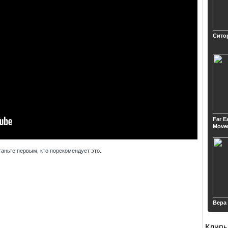
Сито
Far E
Move
таньте первым, кто порекомендует это.
Вера
Клип