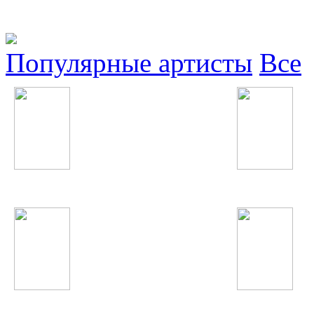
Популярные артисты
Все
Noize MC
Quest Pistols
Садриддин
Kylie Minogue