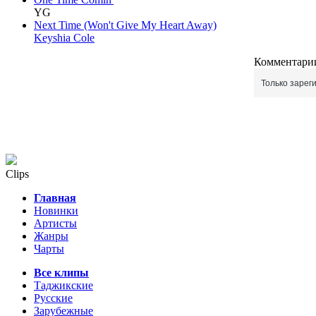
YG
Next Time (Won't Give My Heart Away)
Keyshia Cole
Комментарии
Только зарег
Clips
Главная
Новинки
Артисты
Жанры
Чарты
Все клипы
Таджикские
Русские
Зарубежные