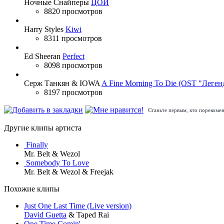
Ночные Снайперы
ЦОЙ
8820 просмотров
Harry Styles
Kiwi
8311 просмотров
Ed Sheeran
Perfect
8098 просмотров
Серж Танкян & IOWA
A Fine Morning To Die (OST "Леген
8197 просмотров
Станьте первым, кто порекомен
Другие клипы артиста
Finally
Mr. Belt & Wezol
Somebody To Love
Mr. Belt & Wezol & Freejak
Похожие клипы
Just One Last Time (Live version)
David Guetta
& Taped Rai
One Time Comin'