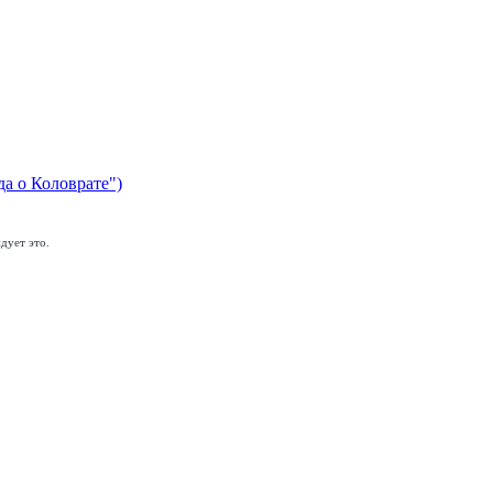
да о Коловрате")
дует это.