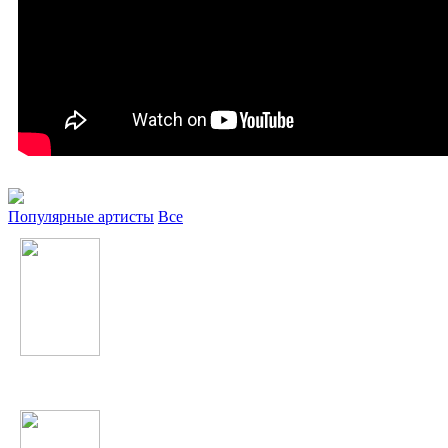
Популярные артисты
Все
Мехрнигори Рустам