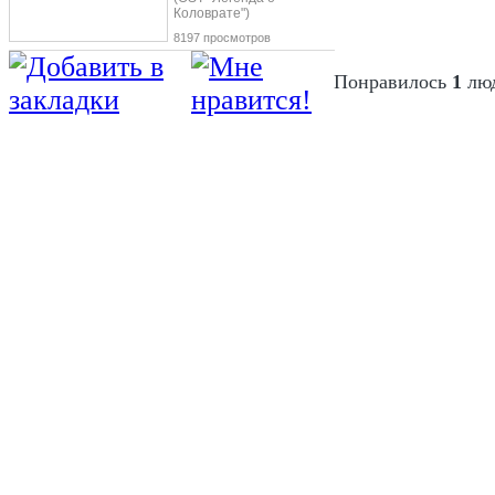
Коловрате")
8197 просмотров
Понравилось
1
лю
Viva Forever
- популярный хит группы
получивший статус платинового. Релиз
1998 году, композиция вошла в альбом 
Клип на Viva Forever был снят оскаро
режиссером Стивом Боксом, и, на мом
очень качественную компьютерную гр
видео двое друзей, гуляя по лесу, вид
игрушечную курицу, которая начинает 
Друзья преследуют ее, и сталкиваютс