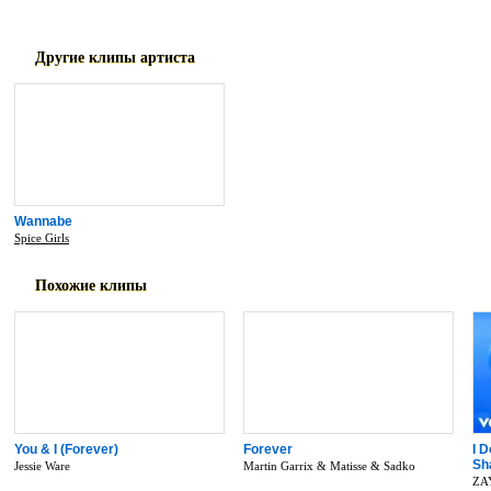
сказочными существами - пятью мале
Другие клипы артиста
Wannabe
Spice Girls
Похожие клипы
You & I (Forever)
Forever
I D
Sh
Jessie Ware
Martin Garrix & Matisse & Sadko
ZA