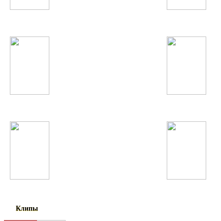
Хабиб Хакимов
Юрий Шатунов
Серебро
5sta Family
Елена Темникова
БИ-2
Клипы