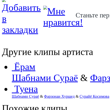
Станьте пер
Другие клипы артиста
Ёрам
Шабнами Сураё
&
Фарз
Туена
Шабнами Сураё
&
Фарзонаи Хуршед
&
Сурайё Косимова
Похожие клипы