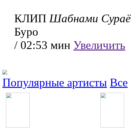
КЛИП
Шабнами Сураё 
Буро
/ 02:53 мин
Увеличить
Популярные артисты
Все
Шахроми Абубакр
Далер Назаров