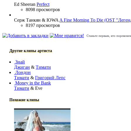
Ed Sheeran
Perfect
8098 просмотров
Серж Танкян & IOWA
A Fine Morning To Die (OST "Леген
8197 просмотров
Станьте первым, кто порекомен
Другие клипы артиста
Знай
Джиган
&
Тимати
Лондон
Тимати
&
Григорий Лепс
Money in the Bank
Тимати
& Eve
Похожие клипы