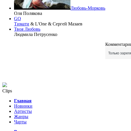
Любовь-Морковь
Оля Полякова
GQ
Тимати
& L'One & Сергей Мазаев
Твоя Любовь
Людмила Петрусенко
Комментарии
Только зарег
Clips
Главная
Новинки
Артисты
Жанры
Чарты