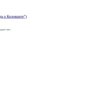
да о Коловрате")
дует это.