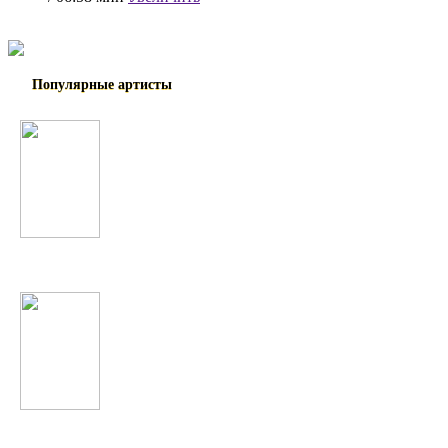
Популярные артисты
Madonna
МакSим