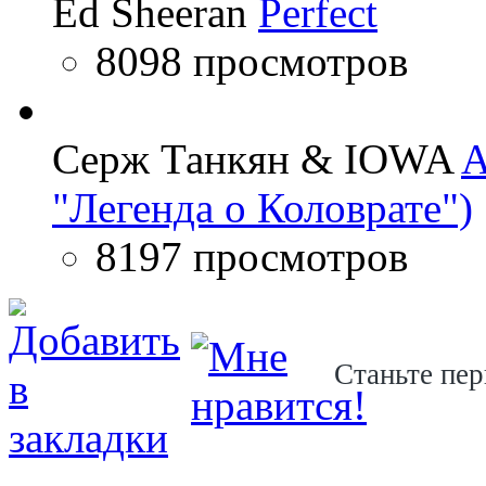
Ed Sheeran
Perfect
8098 просмотров
Серж Танкян & IOWA
A
"Легенда о Коловрате")
8197 просмотров
Станьте пер