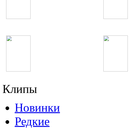
Дима Билан
Coldplay
Фаридуни Хуршед
Charli XCX
Клипы
Новинки
Редкие