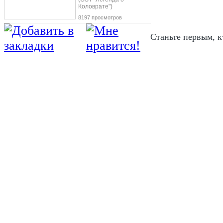
Коловрате")
8197 просмотров
Станьте первым, к
Дима Билан выпустил клип к новой ко
голове», премьера которой состоялась 
сентября.
Руководила съемочным процессом ком
Production во главе с режиссером Лео
Колосовским. Дима предстал перед пу
амплуа, слегка сумасшедшем. Все дей
происходят в голове героя, которая из