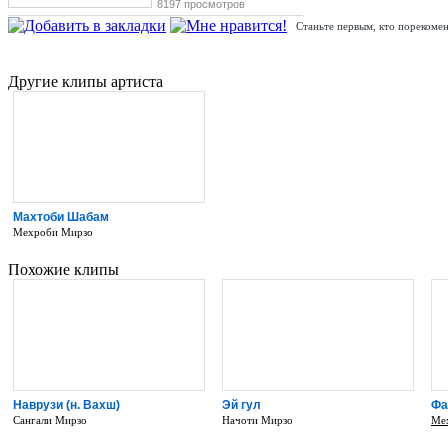
8197 просмотров
Станьте первым, кто порекомен
Другие клипы артиста
Махтоби Шабам
Мехроби Мирзо
Похожие клипы
Наврузи (н. Вахш)
Эй гул
Фа
Сангали Мирзо
Начоти Мирзо
Ме