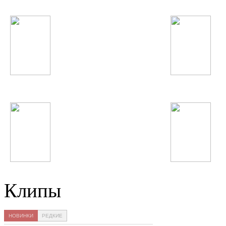
David Guetta
Нервы
Ани Лорак
Sami Yusuf
Клипы
НОВИНКИ
РЕДКИЕ