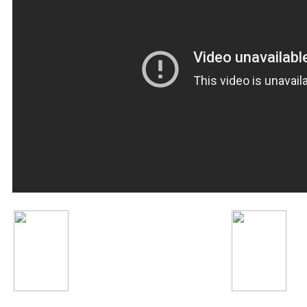
Ситораи Кароматулло
Quest Pistols