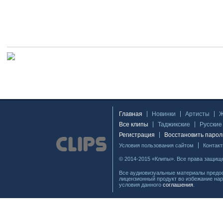
Главная
Новинки
Артисты
Все клипы
Таджикские
Русские
Регистрация
Восстановить парол
Условия пользования сайтом
Контак
© 2014-2015 «Клипы». Все права защищ
Все аудиовизуальные материалы предос
лицензионный продукт во избежание нар
условия данного
соглашения
.