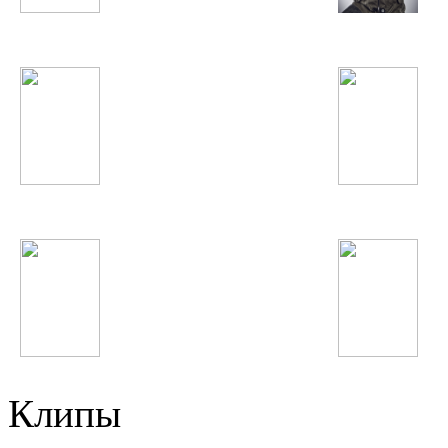
Валерий Меладзе
Доминик Джокер
Elvira T
Kylie Minogue
Austin Mahone
Coldplay
Клипы