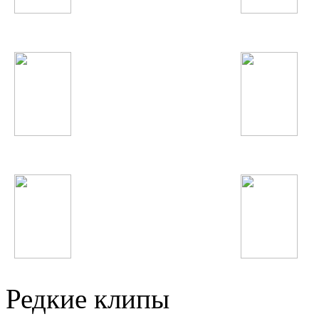
Бахроми Гафури
Анвар Ахмедов
5sta Family
Шахроми Абубакр
Джурабек Муродов
Анастасия Волочко
Редкие клипы