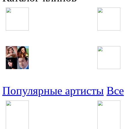
Таджикские
Русские
Узбекские
Восточные
Популярные артисты
Все