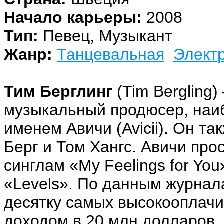
Начало карьеры:
2008
Тип:
Певец, Музыкант
Жанр:
Танцевальная
Элект
Тим Берглинг
(Tim Bergling
музыкальный продюсер, наи
именем Авичи (Avicii). Он т
Берг и Том Хангс. Авичи про
синглам «My Feelings for Yo
«Levels». По данным журнала
десятку самых высокооплач
доходом в 20 млн долларов.