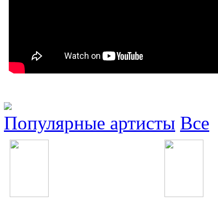
Популярные артисты
Все
Юля Волкова
Бахроми Гафури