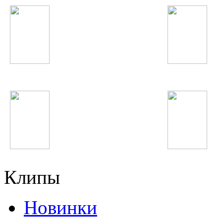
Charli XCX
Jennifer Lopez
Afrojack
Enrique Iglesias
Клипы
Новинки