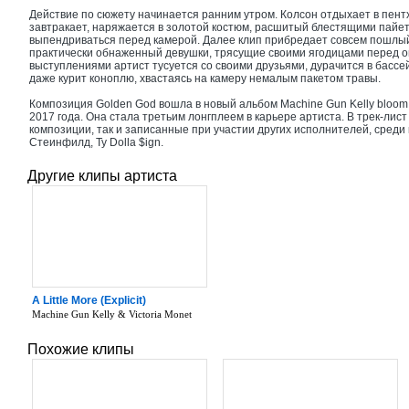
Действие по сюжету начинается ранним утром. Колсон отдыхает в пент
завтракает, наряжается в золотой костюм, расшитый блестящими пайе
выпендриваться перед камерой. Далее клип прибредает совсем пошлый
практически обнаженный девушки, трясущие своими ягодицами перед 
выступлениями артист тусуется со своими друзьями, дурачится в бассе
даже курит коноплю, хвастаясь на камеру немалым пакетом травы.
Композиция Golden God вошла в новый альбом Machine Gun Kelly bloom.
2017 года. Она стала третьим лонгплеем в карьере артиста. В трек-лис
композиции, так и записанные при участии других исполнителей, среди
Стеинфилд, Ty Dolla $ign.
Другие клипы артиста
A Little More (Explicit)
Machine Gun Kelly & Victoria Monet
Похожие клипы