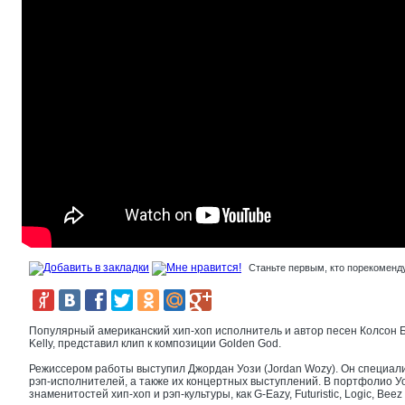
Станьте первым, кто порекоменду
Популярный американский хип-хоп исполнитель и автор песен Колсон Б
Kelly, представил клип к композиции Golden God.
Режиссером работы выступил Джордан Уози (Jordan Wozy). Он специали
рэп-исполнителей, а также их концертных выступлений. В портфолио У
знаменитостей хип-хоп и рэп-культуры, как G-Eazy, Futuristic, Logic, Bee