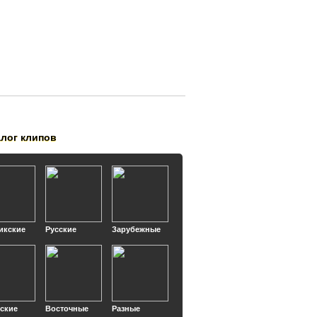
алог клипов
икские
Русские
Зарубежные
кские
Восточные
Разные