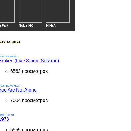
n Park
Noize MC
NikitA
кие клипы
DEPECHE MODE
Broken (Live Studio Session)
6563 просмотров
ICHAEL JACKSON
You Are Not Alone
7004 просмотров
AMES BLUNT
1973
5555 просмотров