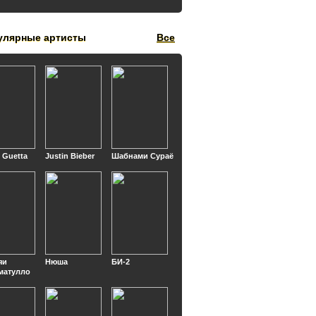
улярные артисты
Все
 Guetta
Justin Bieber
Шабнами Сураё
яи
Нюша
БИ-2
матулло