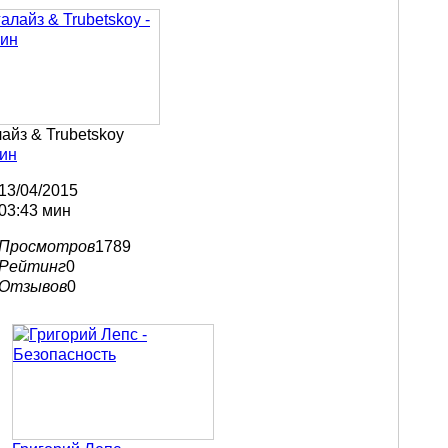
айз & Trubetskoy
рин
13/04/2015
03:43 мин
Просмотров
1789
Рейтинг
0
Отзывов
0