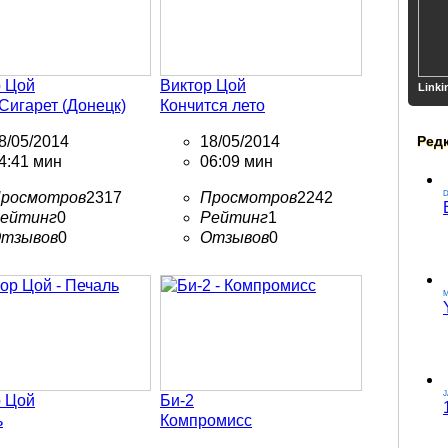
р Цой
Виктор Цой
Linki
Сигарет (Донецк)
Кончится лето
8/05/2014
18/05/2014
Ред
4:41 мин
06:09 мин
росмотров
2317
Просмотров
2242
ейтинг
0
Рейтинг
1
тзывов
0
Отзывов
0
M
J
р Цой
Би-2
ь
Компромисс