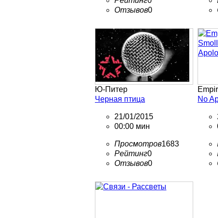
Рейтинг
0
Отзывов
0
Ю-Питер
Empir
Черная птица
No Ap
21/01/2015
00:00 мин
Просмотров
1683
Рейтинг
0
Отзывов
0