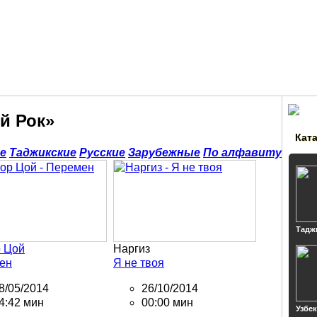
й Рок»
Кат
е
Таджикские
Русские
Зарубежные
По алфавиту
Тадж
р Цой
Наргиз
ен
Я не твоя
8/05/2014
26/10/2014
4:42 мин
00:00 мин
Узбе