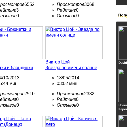
росмотров
6552
Просмотров
3068
ейтинг
3
Рейтинг
0
Поп
тзывов
0
Отзывов
0
Виктор Цой
David
ки и блондинки
Звезда по имени солнце
4/10/2013
18/05/2014
5:44 мин
03:02 мин
росмотров
2510
Просмотров
2382
ейтинг
0
Рейтинг
0
тзывов
0
Отзывов
0
Нози
Каро