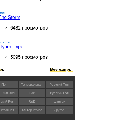
ANNI
The Storm
6482 просмотров
SCOOTER
Hyper Hyper
5095 просмотров
ры
Все жанры
Поп
Танцевальная
Русский Поп
 / Хип-Хоп
Рок
Русский Рэп
сский Рок
R&B
Шансон
ктронная
Альтернатива
Другое