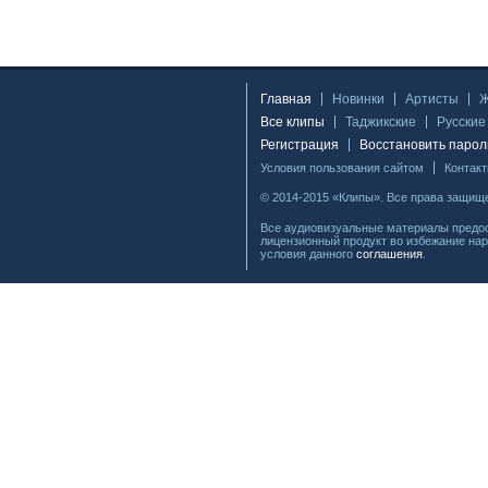
Главная
Новинки
Артисты
Все клипы
Таджикские
Русские
Регистрация
Восстановить парол
Условия пользования сайтом
Контак
© 2014-2015 «Клипы». Все права защищ
Все аудиовизуальные материалы предос
лицензионный продукт во избежание нар
условия данного
соглашения
.