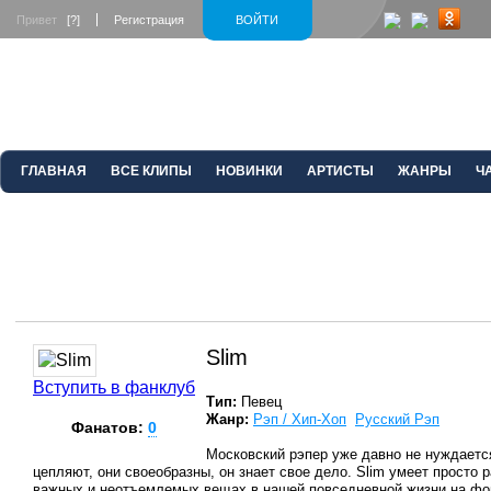
Привет
[?]
Регистрация
ВОЙТИ
ГЛАВНАЯ
ВСЕ КЛИПЫ
НОВИНКИ
АРТИСТЫ
ЖАНРЫ
Ч
Slim
Вступить в фанклуб
Тип:
Певец
Жанр:
Рэп / Хип-Хоп
Русский Рэп
Фанатов:
0
Московский рэпер уже давно не нуждается
цепляют, они своеобразны, он знает свое дело. Slim умеет просто 
важных и неотъемлемых вещах в нашей повседневной жизни на фон