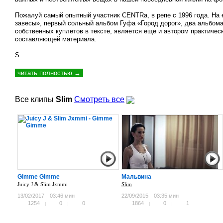
Пожалуй самый опытный участник CENTRа, в репе с 1996 года. На 
завесы», первый сольный альбом Гуфа «Город дорог», два альбома
собственных куплетов в тексте, является еще и автором практичес
составляющей материала.
S...
читать полностью →
Все клипы
Slim
Смотреть все
Gimme Gimme
Мальвина
Juicy J & Slim Jxmmi
Slim
13/02/2017
03:46 мин
22/09/2015
03:35 мин
1254
0
0
1864
0
1