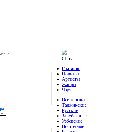
дует это.
Clips
Главная
Новинки
Артисты
Жанры
Чарты
Все клипы
Таджикские
ре
Русские
ira T
Зарубежные
Узбекские
Восточные
Разные