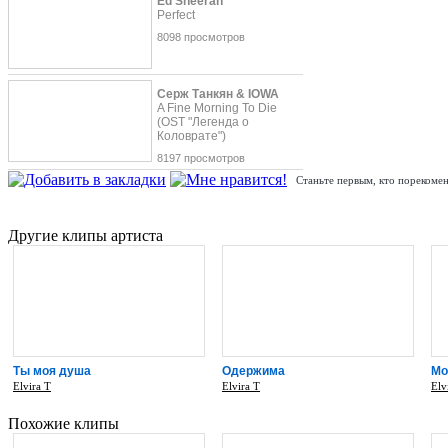
Ed Sheeran
Perfect
8098 просмотров
Серж Танкян & IOWA
A Fine Morning To Die
(OST "Легенда о
Коловрате")
8197 просмотров
Станьте первым, кто порекомен
Другие клипы артиста
Ты моя душа
Одержима
Мо
Elvira T
Elvira T
Elv
Похожие клипы