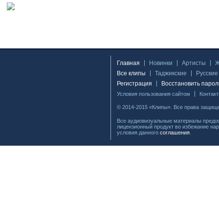
Главная
Новинки
Артисты
Все клипы
Таджикские
Русские
Регистрация
Восстановить парол
Условия пользования сайтом
Контак
© 2014-2015 «Клипы». Все права защищ
Все аудиовизуальные материалы предос
лицензионный продукт во избежание нар
условия данного
соглашения
.