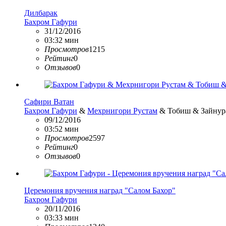
Дилбарак
Бахром Гафури
31/12/2016
03:32 мин
Просмотров
1215
Рейтинг
0
Отзывов
0
Сафири Ватан
Бахром Гафури
&
Мехрнигори Рустам
& Тобиш & Зайнур
09/12/2016
03:52 мин
Просмотров
2597
Рейтинг
0
Отзывов
0
Церемония вручения наград "Салом Бахор"
Бахром Гафури
20/11/2016
03:33 мин