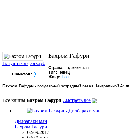
Бахром Гафури
Вступить в фанклуб
Страна:
Таджикистан
Тип:
Певец
Фанатов:
0
Жанр:
Поп
Бахром Гафури
- популярный эстрадный певец Центральной Азии
.
Все клипы
Бахром Гафури
Смотреть все
Дилбараки ман
Бахром Гафури
02/09/2017
03:39 мин