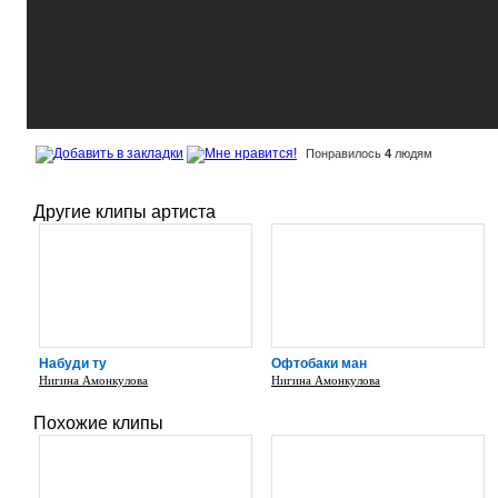
Понравилось
4
людям
Другие клипы артиста
Набуди ту
Офтобаки ман
Нигина Амонкулова
Нигина Амонкулова
Похожие клипы