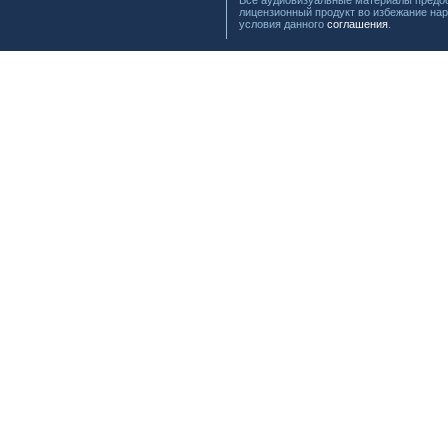
Все аудиовизуальные материалы предос
лицензионный продукт во избежание нар
условия данного
соглашения
.