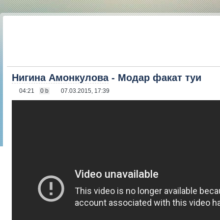
Нигина Амонкулова
- Модар факат туи
04:21
0 b
07.03.2015, 17:39