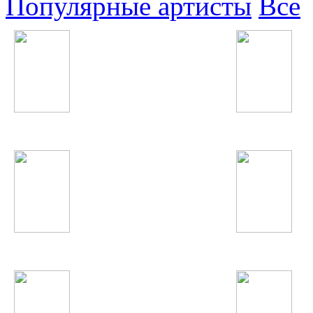
Популярные артисты
Все
Enrique Iglesias
Юля Волкова
Наташа Корс
Caliban