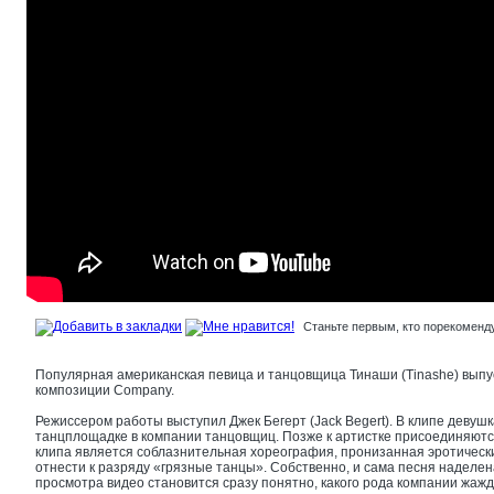
Станьте первым, кто порекоменду
Популярная американская певица и танцовщица Тинаши (Tinashe) выпу
композиции Company.
Режиссером работы выступил Джек Бегерт (Jack Begert). В клипе девуш
танцплощадке в компании танцовщиц. Позже к артистке присоединяютс
клипа является соблазнительная хореография, пронизанная эротическ
отнести к разряду «грязные танцы». Собственно, и сама песня наделе
просмотра видео становится сразу понятно, какого рода компании жажд