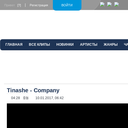
Привет
[?]
Регистрация
ВОЙТИ
ГЛАВНАЯ
ВСЕ КЛИПЫ
НОВИНКИ
АРТИСТЫ
ЖАНРЫ
Ч
Tinashe
- Company
04:28
0 b
10.01.2017, 06:42