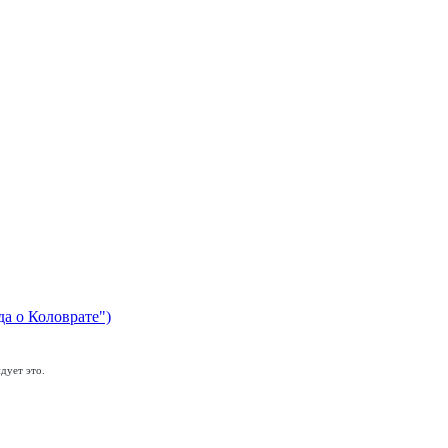
да о Коловрате")
дует это.