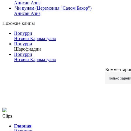
Анисаи Азиз
Чи кунам (Церемония "Салом Бахор")
Анисаи Азиз
Похожие клипы
Попурри
Нозияи Кароматулло
Попурри
Шарофиддин
Попурри
Нозияи Кароматулло
Комментарии
Только зарег
Clips
Главная