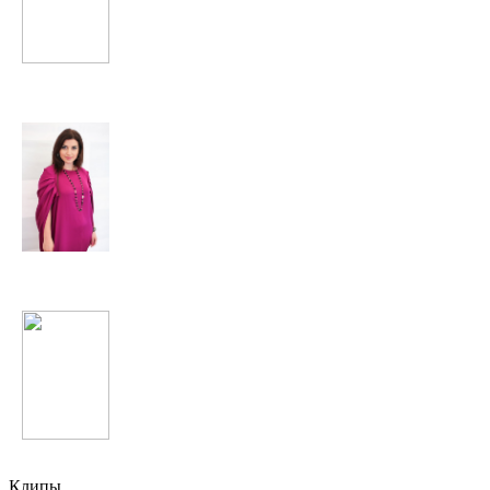
Sia
Жасмин
Guano Apes
Клипы