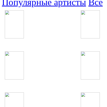
Популярные артисты
Все
Нюша
Валерий Меладзе
А'Студио
Inna