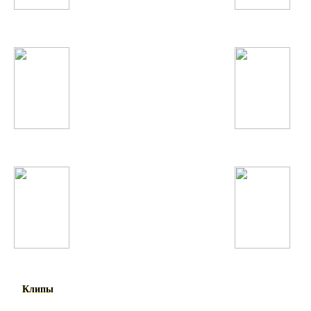
Austin Mahone
Rihanna
Pharrell Williams
Тимати
Lana Del Rey
Ariana Grande
Клипы