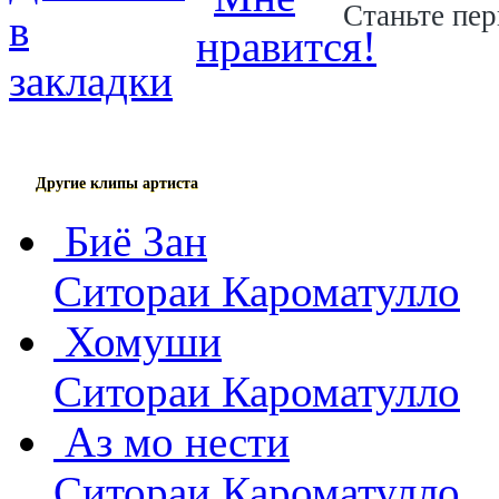
Станьте пер
Другие клипы артиста
Биё Зан
Ситораи Кароматулло
Хомуши
Ситораи Кароматулло
Аз мо нести
Ситораи Кароматулло