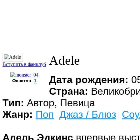
Adele
Вступить в фанклуб
Дата рождения:
05
Фанатов:
1
Страна:
Великобри
Тип:
Автор, Певица
Жанр:
Поп
Джаз / Блюз
Соу
Адель Эдкинс
впервые высту