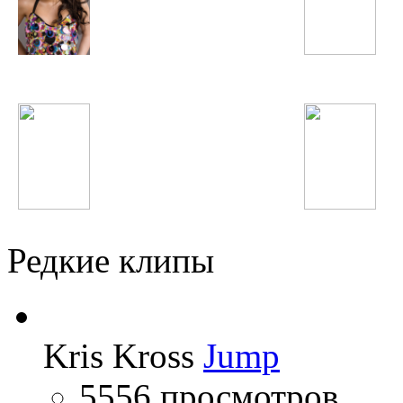
Miley Cyrus
Анна Семенович
Валерия
ВИА Гра
Редкие клипы
Kris Kross
Jump
5556 просмотров