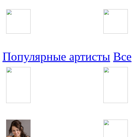
Узбекские
Восточные
Популярные артисты
Все
Guano Apes
Наимчони Сайдали