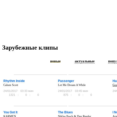
Зарубежные клипы
новые
актуальные
попу
Rhythm Inside
Passenger
Ha
Calum Scott
Let Me Dream A While
Gor
24/01/2017
03:33 мин
24/01/2017
03:45 мин
24/
1321
0
0
875
0
0
You Got It
The Blues
I 
KARMEN
Niklas Ibach & Dan Reeder
Arm