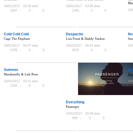
Bl
18/01/2017
03:35 мин
18/01/2017
03:05 мин
18/
1267
0
0
1391
0
0
Cold Cold Cold
Despacito
No
Cage The Elephant
Luis Fonsi & Daddy Yankee
Sea
18/01/2017
04:47 мин
18/01/2017
04:42 мин
15/
1239
0
0
8231
0
0
Summer
De
Marshmello & Lele Pons
Kie
15/01/2017
02:51 мин
15/
1255
0
0
Everything
Passenger
15/01/2017
03:49 мин
899
0
0