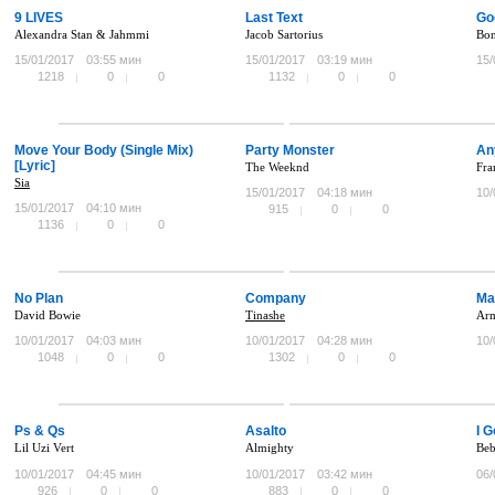
9 LIVES
Last Text
Go
Alexandra Stan & Jahmmi
Jacob Sartorius
Bon
15/01/2017
03:55 мин
15/01/2017
03:19 мин
15/
1218
0
0
1132
0
0
Move Your Body (Single Mix)
Party Monster
An
[Lyric]
The Weeknd
Fra
Sia
15/01/2017
04:18 мин
10/
15/01/2017
04:10 мин
915
0
0
1136
0
0
No Plan
Company
Ma
David Bowie
Tinashe
Arm
10/01/2017
04:03 мин
10/01/2017
04:28 мин
10/
1048
0
0
1302
0
0
Ps & Qs
Asalto
I G
Lil Uzi Vert
Almighty
Beb
10/01/2017
04:45 мин
10/01/2017
03:42 мин
06/
926
0
0
883
0
0